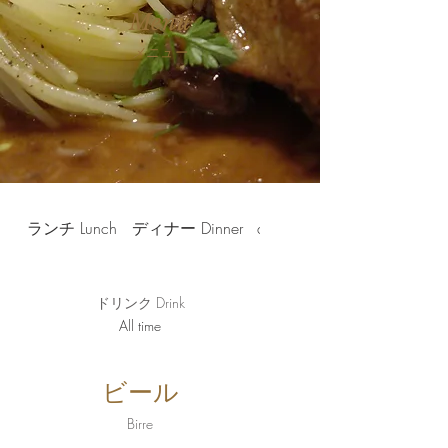
Menu
​メニュー
ランチ Lunch
ディナー Dinner
dinner ディナー
ドリンク Drink
All time
ビール
Birre