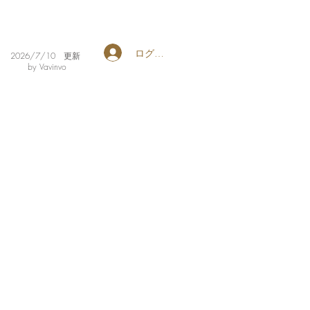
ログイン
​2026/7/10 更新
by Vavinvo