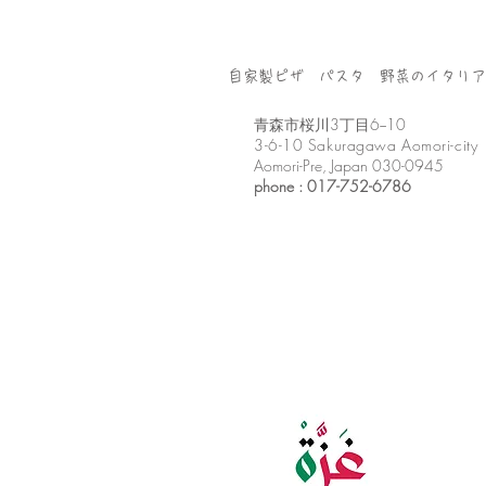
自家製ピザ パスタ 野菜のイタリア
​青森市桜川3丁目6−10
3-6-10 Sakuragawa Aomori-city
Aomori-Pre, Japan 030-0945
phone : 017-752-6786​