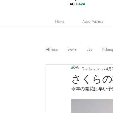
Home
About Vavinvo
All Posts
Events
Lists
Philoso
Toshihiro Hanai
4月
さくらの
今年の開花は早い予