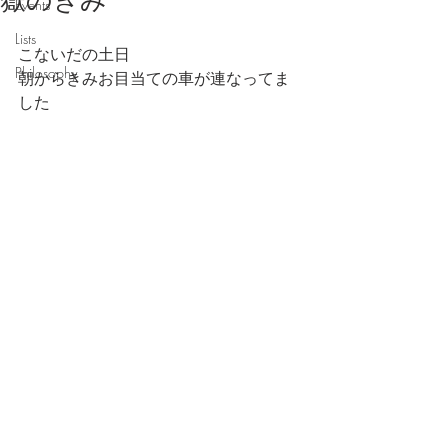
嶽のきみ
Events
Lists
こないだの土日
Philosophy
朝からきみお目当ての車が連なってま
した