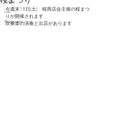
桜まつり
Events
今週末18日(土)　桜商店会主催の桜まつ
Lists
りが開催されます
Philosophy
吹奏楽の演奏と出店があります