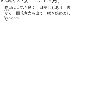
Today's 桜 4/13(月)
Events
昨日は天気も良く　日差しもあり　暖
Lists
かく　開花宣言も出て　咲き始めまし
Philosophy
た