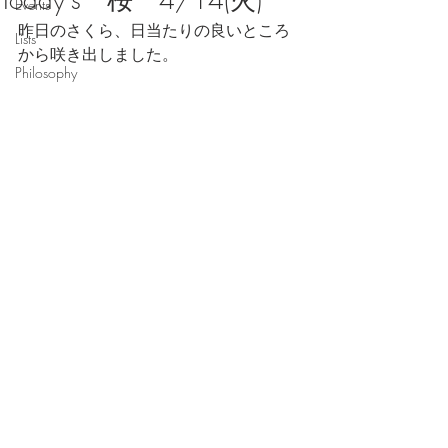
Today's 桜 4/14(火)
Events
昨日のさくら、日当たりの良いところ
Lists
から咲き出しました。
Philosophy