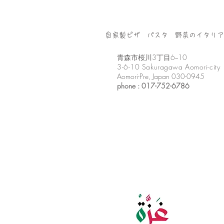
自家製ピザ パスタ 野菜のイタリア
​青森市桜川3丁目6−10
3-6-10 Sakuragawa Aomori-city
Aomori-Pre, Japan 030-0945
phone : 017-752-6786​