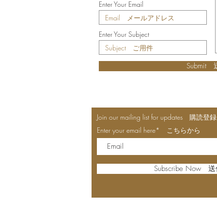
Enter Your Email
Enter Your Subject
Submit
Join our mailing list for updates 
Enter your email here* こちらから
Subscribe Now 