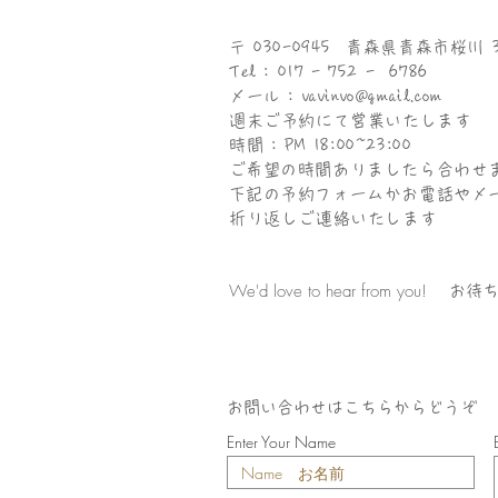
〒 030-0945 青森県青森市桜川 3 -
Tel : 017 - 752 - 6786
メール :
vavinvo@gmail.com
週末ご予約にて営業いたします
時間 :
PM 18:00~23:00
​ご希望の時間ありましたら合わせ
​下記の予約フォームかお電話やメ
折り返しご連絡いたします
We'd love to hear from you!
​ お待
​お問い合わせはこちらからどうぞ
Enter Your Name