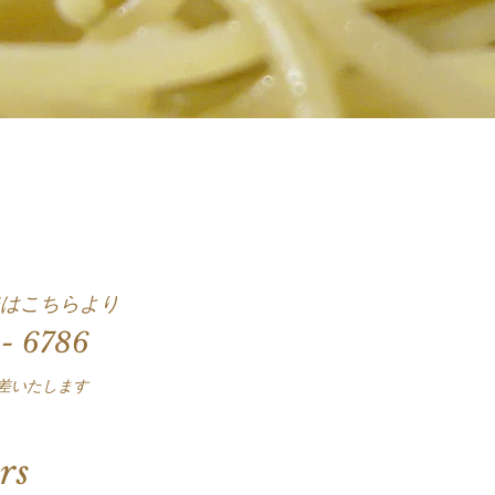
はこちらより
 - 6786
差いたします
rs