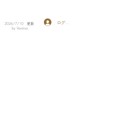
ログイン
​2026/7/10 更新
by Vavinvo