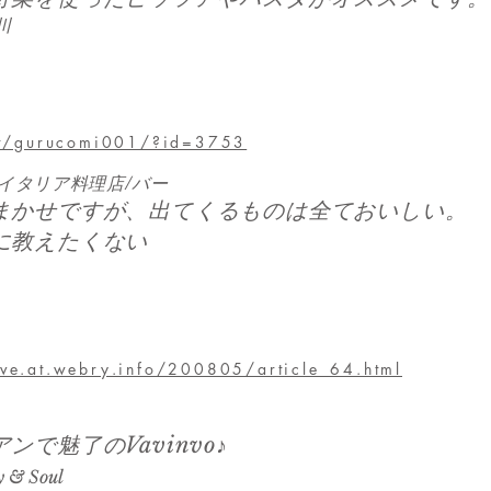
川
net/gurucomi001/?id=3753
/イタリア料理店/バー
まかせですが、出てくるものは全ておいしい。
に教えたくない
ve.at.webry.info/200805/article_64.html
で魅了のVavinvo♪
 & Soul