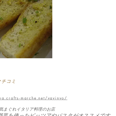
クチコミ
wa.crafts-marche.net/vavinvo/
ボ / 気まぐれイタリア料理のお店
野菜を使ったピッツアやパスタがオススメです。