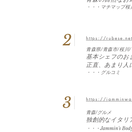
・・・マチマップ桜
2
https://rubese.
青森県/青森市/桜川
基本シェフのお
正直、あまり人
・・・グルコミ
3
https://jamminwa
青森/グルメ
独創的なイタリアン
・・・Jammin's Body