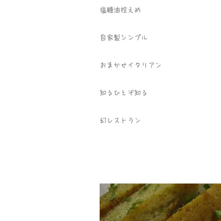
塩糖油控えめ
自家製シンプル
おまかせイタリアン
知るひとぞ知る
幻レストラン