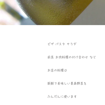
ピザ パスタ サラダ
前菜 お肉料理の付け合わせ など
お店の料理は
新鮮で美味しい青森野菜を
ふんだんに使います