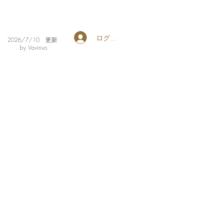
ログイン
​2026/7/10 更新
by Vavinvo