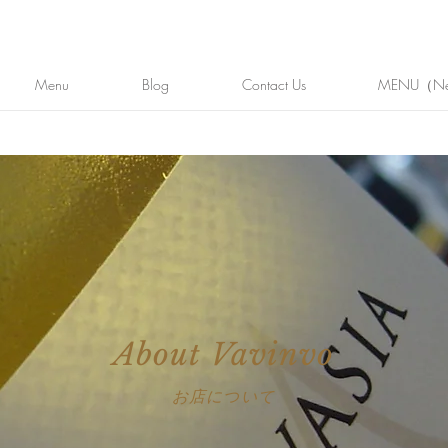
Menu
Blog
Contact Us
MENU（N
About Vavinvo
​お店について