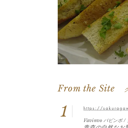
From the Site
1
https://sakuraga
Vavinvo バビン
青森の自然なお