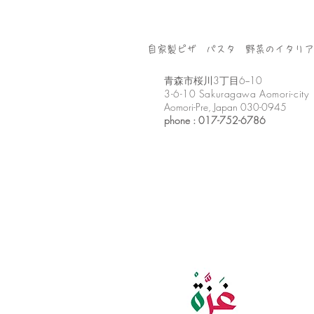
自家製ピザ パスタ 野菜のイタリア
​青森市桜川3丁目6−10
3-6-10 Sakuragawa Aomori-city
Aomori-Pre, Japan 030-0945
phone : 017-752-6786​