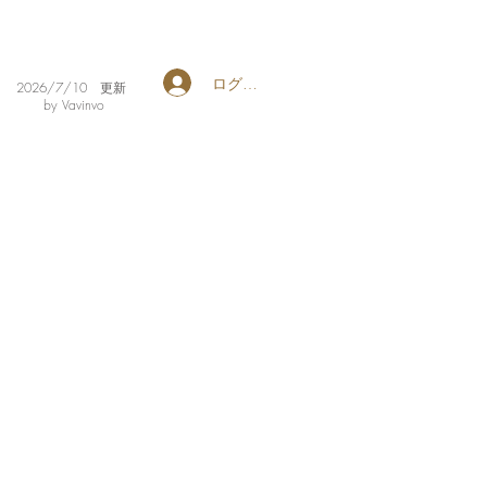
ログイン
​2026/7/10 更新
by Vavinvo