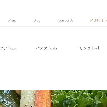
Menu
Blog
Contact Us
MENU（N
ア Pizza
パスタ Pasta
ドリンク Drink