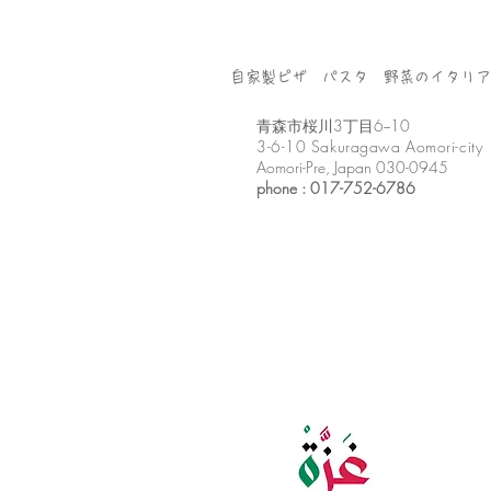
自家製ピザ パスタ 野菜のイタリア
​青森市桜川3丁目6−10
3-6-10 Sakuragawa Aomori-city
Aomori-Pre, Japan 030-0945
phone : 017-752-6786​