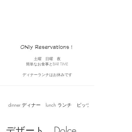
ONly Reservations！
土曜 日曜 夜
簡単なお食事とBAR TIME
ディナーランチはお休みです
dinner ディナー
lunch ランチ
ピッツア Pizza
デザート Dolce