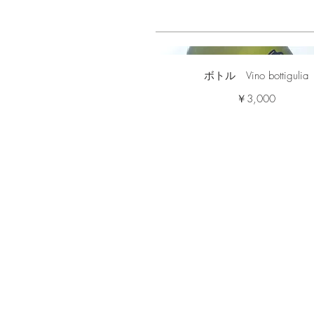
ボトル Vino bottigulia
￥3,000