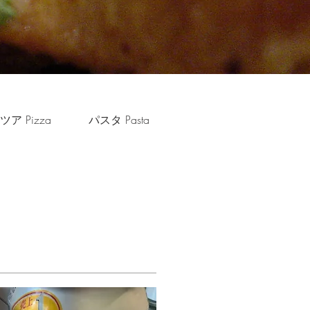
ア Pizza
パスタ Pasta
ドリンク Drink
テイ