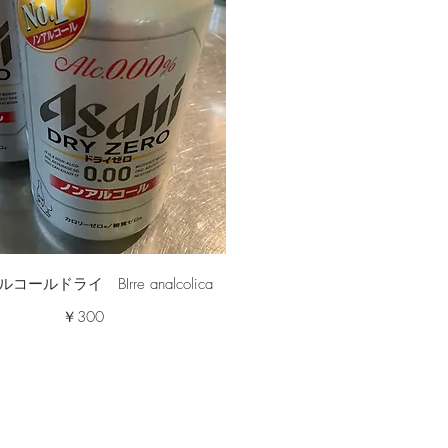
コールドライ BIrre analcolica
￥300