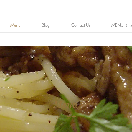
Menu
Blog
Contact Us
MENU（N
Menu
​メニュー