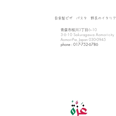
自家製ピザ パスタ 野菜のイタリア
​青森市桜川3丁目6−10
3-6-10 Sakuragawa Aomori-city
Aomori-Pre, Japan 030-0945
phone : 017-752-6786​