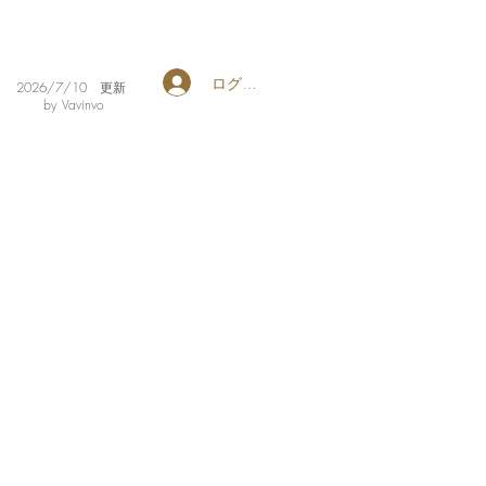
ログイン
​2026/7/10 更新
by Vavinvo